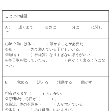
ことばの練習
A： 遅くまで 自然に 十分に に関し
て
①泳ぐ前には体（ ）動かすことが必要だ。
②夜（ ）外で遊んでいる子どもがいる。
③睡眠（ ）神経質になりすぎないほうがいい。
④毎日歌を歌っていたら、（ ）声がよく出るようにな
った。
B: 覚める 訴える 活動する 動かす
①夜遅くまで（ ）人が多い。
②毎朝6時ごろ目が（ ）。
③最近、体の不調を（ ）人が増えている。
④体を（ ）のは健康にいいようだ。