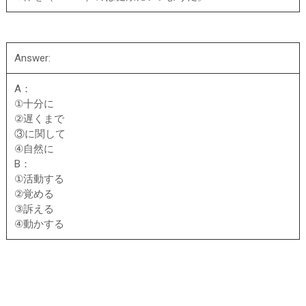
Answer:
A：
①十分に
②遅くまで
③に関して
④自然に
B：
①活動する
②覚める
③訴える
④動かする