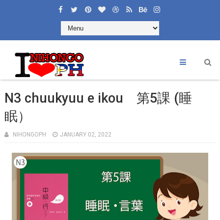
N3 chuukyuu e ikou 第5課 (睡
眠）
NIHONGOPH
JANUARY 02, 2022