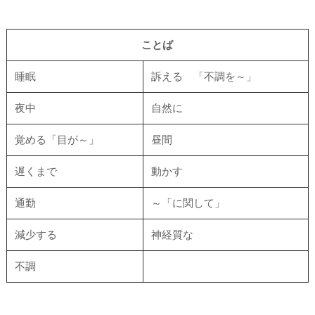
ことば
睡眠
訴える 「不調を～」
夜中
自然に
覚める「目が～」
昼間
遅くまで
動かす
通勤
～「に関して」
減少する
神経質な
不調