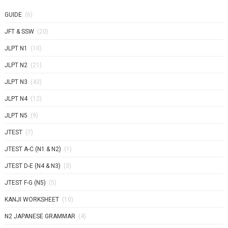
GUIDE
(6)
JFT & SSW
(20)
JLPT N1
(10)
JLPT N2
(21)
JLPT N3
(43)
JLPT N4
(12)
JLPT N5
(9)
JTEST
(7)
JTEST A-C (N1 & N2)
(1)
JTEST D-E (N4 & N3)
(3)
JTEST F-G (N5)
(5)
KANJI WORKSHEET
(10)
N2 JAPANESE GRAMMAR
(4)