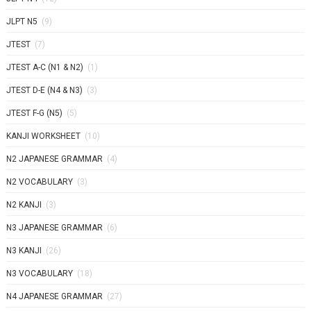
JLPT N5
(9)
JTEST
(7)
JTEST A-C (N1 & N2)
(1)
JTEST D-E (N4 & N3)
(3)
JTEST F-G (N5)
(5)
KANJI WORKSHEET
(10)
N2 JAPANESE GRAMMAR
(4)
N2 VOCABULARY
(3)
N2 KANJI
(3)
N3 JAPANESE GRAMMAR
(6)
N3 KANJI
(26)
N3 VOCABULARY
(18)
N4 JAPANESE GRAMMAR
(27)