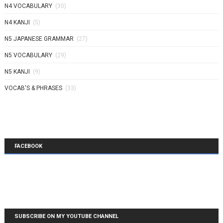
N4 VOCABULARY
(30)
N4 KANJI
(5)
N5 JAPANESE GRAMMAR
(27)
N5 VOCABULARY
(29)
N5 KANJI
(9)
VOCAB'S & PHRASES
(33)
FACEBOOK
SUBSCRIBE ON MY YOUTUBE CHANNEL