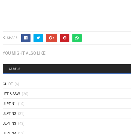
SHARE:
YOU MIGHT ALSO LIKE
LABELS
GUIDE
(6)
JFT & SSW
(20)
JLPT N1
(10)
JLPT N2
(21)
JLPT N3
(43)
JLPT N4
(12)