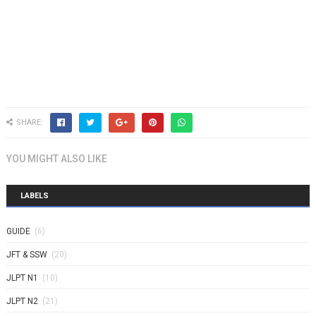
SHARE:
YOU MIGHT ALSO LIKE
LABELS
GUIDE
(6)
JFT & SSW
(20)
JLPT N1
(10)
JLPT N2
(21)