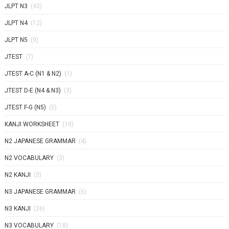
JLPT N3
(43)
JLPT N4
(12)
JLPT N5
(9)
JTEST
(7)
JTEST A-C (N1 & N2)
(1)
JTEST D-E (N4 & N3)
(3)
JTEST F-G (N5)
(5)
KANJI WORKSHEET
(10)
N2 JAPANESE GRAMMAR
(4)
N2 VOCABULARY
(3)
N2 KANJI
(3)
N3 JAPANESE GRAMMAR
(6)
N3 KANJI
(26)
N3 VOCABULARY
(18)