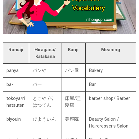
Romaji
Hiragana/
Kanji
Meaning
Katakana
panya
パンや
パン屋
Bakery
ba-
バー
Bar
tokoya/ri
とこや /り
床屋/理
barber shop/ Barber
hatsuten
はつてん
髪店
biyouin
びよういん
美容院
Beauty Salon /
Hairdresser's Salon