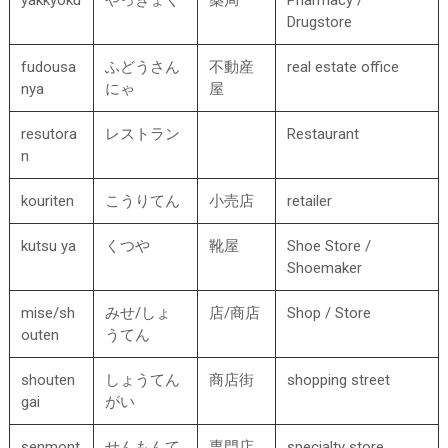
Drugstore
fudousa
ふどうさん
不動産
real estate office
nya
にゃ
屋
resutora
レストラン
Restaurant
n
kouriten
こうりてん
小売店
retailer
kutsu ya
くつや
靴屋
Shoe Store /
Shoemaker
mise/sh
みせ/しょ
店/商店
Shop / Store
outen
うてん
shouten
しょうてん
商店街
shopping street
gai
がい
senmont
せんもんて
専門店
specialty store