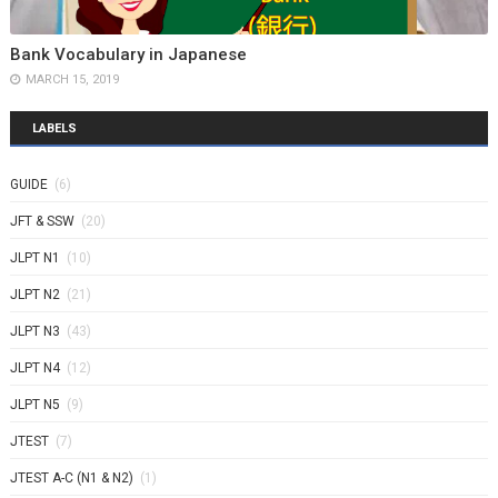
Bank Vocabulary in Japanese
MARCH 15, 2019
LABELS
GUIDE
(6)
JFT & SSW
(20)
JLPT N1
(10)
JLPT N2
(21)
JLPT N3
(43)
JLPT N4
(12)
JLPT N5
(9)
JTEST
(7)
JTEST A-C (N1 & N2)
(1)