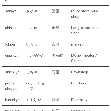
sakaya
さかや
酒屋
liquor store, wine
shop
shinise
しにせ
老舗
Long-established
Shop
Ichiba
いちば
市場
market
eiga kan
えいがかん
映画館
Movie Theater /
Cinema
shichi ya
しちや
質屋
Pawnshop
petto
ペットショ
Pet Shop
shoppu
ップ
kusuri ya
くすりや
薬屋
Pharmacy
yakkyoku
やっきょく
薬局
Pharmacy /