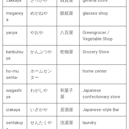
zakkaya
ざっかや
雑貨屋
general store
meganey
めがねや
眼鏡屋
glasses shop
a
yaoya
やおや
八百屋
Greengrocer /
Vegetable Shop
kanbutsu
かんぶつや
乾物屋
Grocery Store
ya
ho-mu
ホームセン
home center
senta-
ター
wagashi
わがしや
和菓子
Japanese
ya
屋
confectionary store
izakaya
いざかや
居酒屋
Japanese-style Bar
sentakuy
せんたくや
洗濯屋
laundry
a