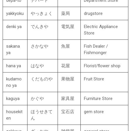
depa-to
デパート
Department Store
yakkyoku
やっきょく
薬局
drugstore
denki ya
でんきや
電気屋
Electric Appliance
Store
sakana
さかなや
魚屋
Fish Dealer /
ya
Fishmonger
hana ya
はなや
花屋
Florist/flower shop
kudamo
くだものや
果物屋
Fruit Store
no ya
kaguya
かぐや
家具屋
Furniture Store
housekit
ほうせきて
宝石店
gem store
en
ん