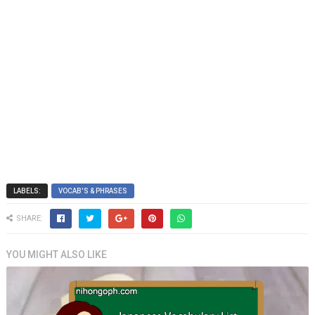
LABELS:
VOCAB'S & PHRASES
SHARE:
YOU MIGHT ALSO LIKE