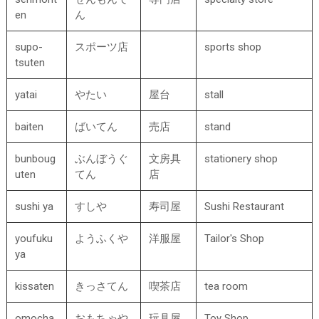
en
ん
supo-
スポーツ店
sports shop
tsuten
yatai
やたい
屋台
stall
baiten
ばいてん
売店
stand
bunboug
ぶんぼうぐ
文房具
stationery shop
uten
てん
店
sushi ya
すしや
寿司屋
Sushi Restaurant
youfuku
ようふくや
洋服屋
Tailor's Shop
ya
kissaten
きっさてん
喫茶店
tea room
omocha
おもちゃや
玩具屋
Toy Shop