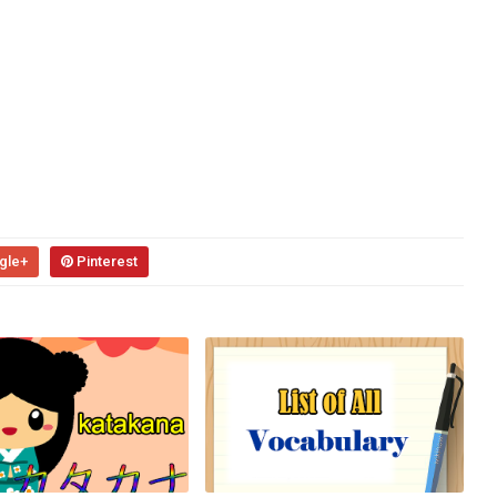
gle+
Pinterest