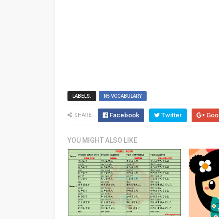
LABELS:
N5 VOCABULARY
Facebook
Twitter
Goo
SHARE:
YOU MIGHT ALSO LIKE