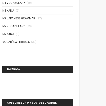
N4 VOCABULARY
(30)
N4 KANJI
(5)
N5 JAPANESE GRAMMAR
(27)
N5 VOCABULARY
(29)
N5 KANJI
(9)
VOCAB'S & PHRASES
(33)
FACEBOOK
SUBSCRIBE ON MY YOUTUBE CHANNEL