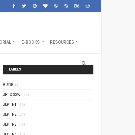
ORIAL
E-BOOKS
RESOURCES
LABELS
GUIDE
(6)
JFT & SSW
(20)
JLPT N1
(10)
JLPT N2
(21)
JLPT N3
(43)
JLPT N4
(12)