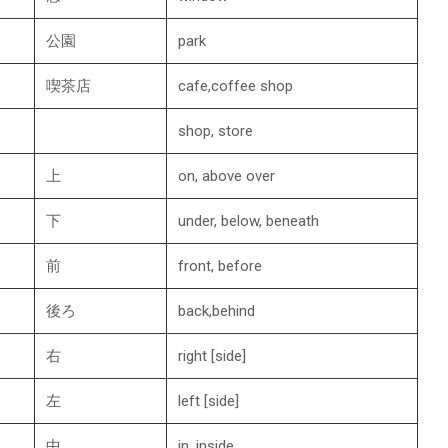
公園
park
喫茶店
cafe,coffee shop
shop, store
上
on, above over
下
under, below, beneath
前
front, before
後ろ
back,behind
右
right [side]
左
left [side]
中
in, inside