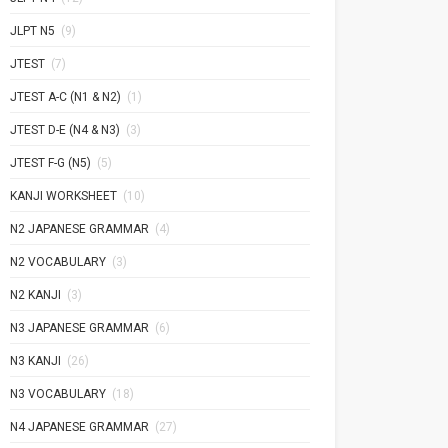
JLPT N5
(9)
JTEST
(7)
JTEST A-C (N1 & N2)
(1)
JTEST D-E (N4 & N3)
(3)
JTEST F-G (N5)
(5)
KANJI WORKSHEET
(10)
N2 JAPANESE GRAMMAR
(4)
N2 VOCABULARY
(3)
N2 KANJI
(3)
N3 JAPANESE GRAMMAR
(6)
N3 KANJI
(26)
N3 VOCABULARY
(18)
N4 JAPANESE GRAMMAR
(27)