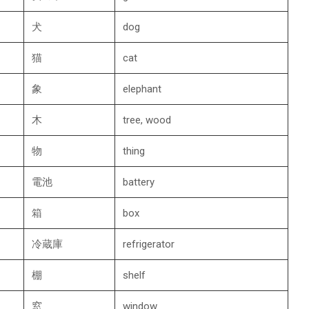
犬
dog
猫
cat
象
elephant
木
tree, wood
物
thing
電池
battery
箱
box
冷蔵庫
refrigerator
棚
shelf
窓
window