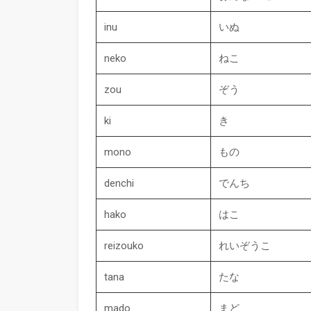
inu
いぬ
neko
ねこ
zou
ぞう
ki
き
mono
もの
denchi
でんち
hako
はこ
reizouko
れいぞうこ
tana
たな
mado
まど