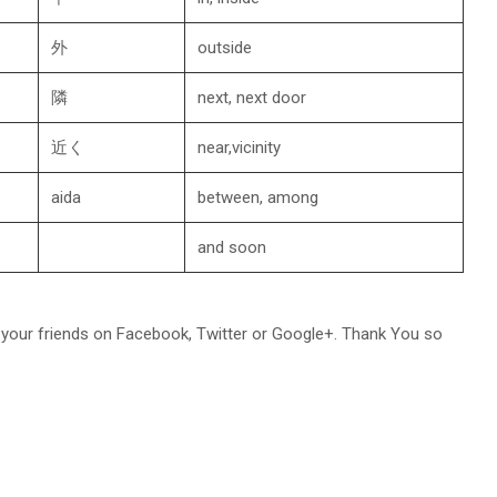
外
outside
隣
next, next door
近く
near,vicinity
aida
between, among
and soon
 in your friends on Facebook, Twitter or Google+. Thank You so