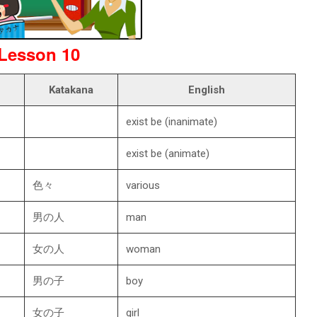
Lesson 10
Katakana
English
exist be (inanimate)
exist be (animate)
色々
various
男の人
man
女の人
woman
男の子
boy
女の子
girl