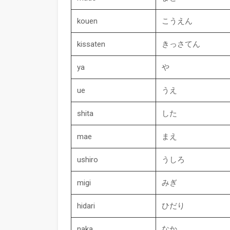
kouen
こうえん
kissaten
きっさてん
ya
や
ue
うえ
shita
した
mae
まえ
ushiro
うしろ
migi
みぎ
hidari
ひだり
naka
なか