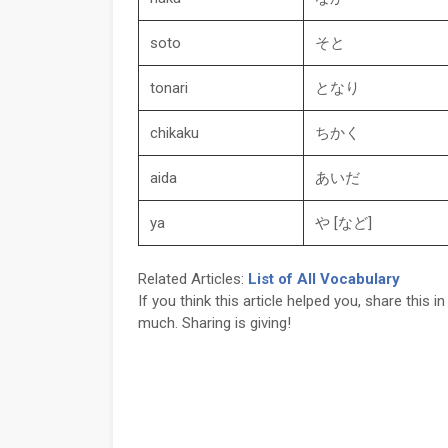
soto
そと
tonari
となり
chikaku
ちかく
aida
あいだ
ya
や [など]
Related Articles:
List of All Vocabulary
If you think this article helped you, share this
much. Sharing is giving!