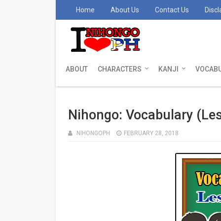
Home
About Us
Contact Us
Discl
ABOUT
CHARACTERS
KANJI
VOCAB
Nihongo: Vocabulary (Le
NIHONGOPH
FEBRUARY 28, 2018