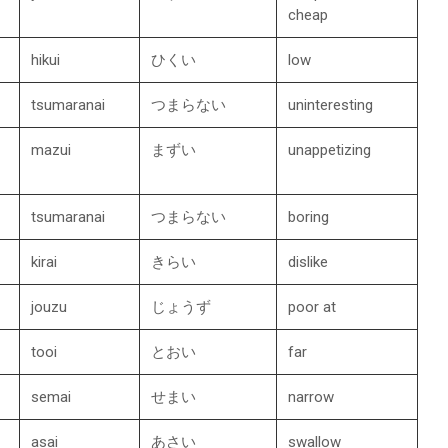
cheap
hikui
ひくい
low
tsumaranai
つまらない
uninteresting
mazui
まずい
unappetizing
tsumaranai
つまらない
boring
kirai
きらい
dislike
jouzu
じょうず
poor at
tooi
とおい
far
semai
せまい
narrow
asai
あさい
swallow