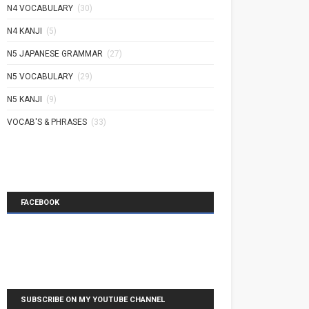
N4 VOCABULARY
(30)
N4 KANJI
(5)
N5 JAPANESE GRAMMAR
(27)
N5 VOCABULARY
(29)
N5 KANJI
(9)
VOCAB'S & PHRASES
(33)
FACEBOOK
SUBSCRIBE ON MY YOUTUBE CHANNEL