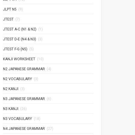
JLPT N5
(9)
JTEST
(7)
JTEST A-C (N1 & N2)
(1)
JTEST D-E (N4 & N3)
(3)
JTEST F-G (N5)
(5)
KANJI WORKSHEET
(10)
N2 JAPANESE GRAMMAR
(4)
N2 VOCABULARY
(3)
N2 KANJI
(3)
N3 JAPANESE GRAMMAR
(6)
N3 KANJI
(26)
N3 VOCABULARY
(18)
N4 JAPANESE GRAMMAR
(27)