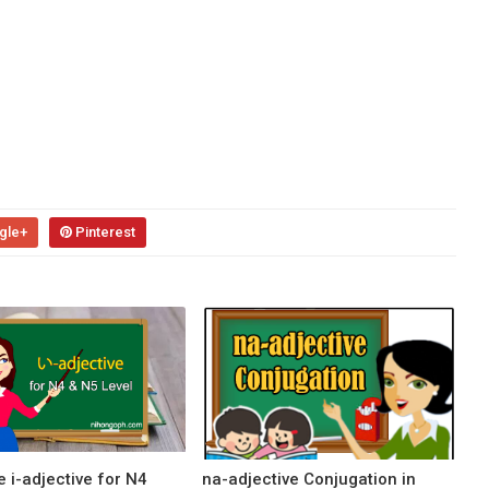
gle+
Pinterest
 i-adjective for N4
na-adjective Conjugation in