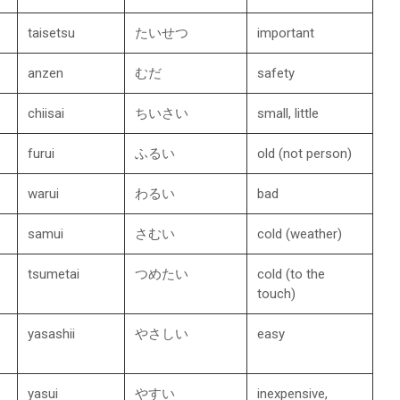
taisetsu
たいせつ
important
anzen
むだ
safety​
chiisai
ちいさい
small, little
furui
ふるい
old (not person)
warui
わるい
bad
samui
さむい
cold (weather)​
tsumetai
つめたい
cold (to the
touch)
yasashii
やさしい
easy
yasui
やすい
inexpensive,