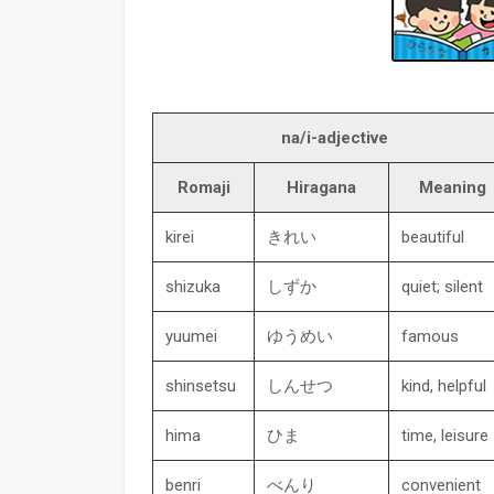
na/i-adjective
Romaji
Hiragana
Meaning
kirei
きれい
beautiful
shizuka
しずか
quiet; silent
yuumei
ゆうめい
famous
shinsetsu
しんせつ
kind, helpful
hima
ひま
time, leisure
benri
べんり
convenient