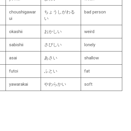
choushigawar
ちょうしがわる
bad person
ui
い
okashii
おかしい
weird
sabishii
さびしい
lonely
asai
あさい
shallow
futoi
ふとい
fat
yawarakai
やわらかい
soft