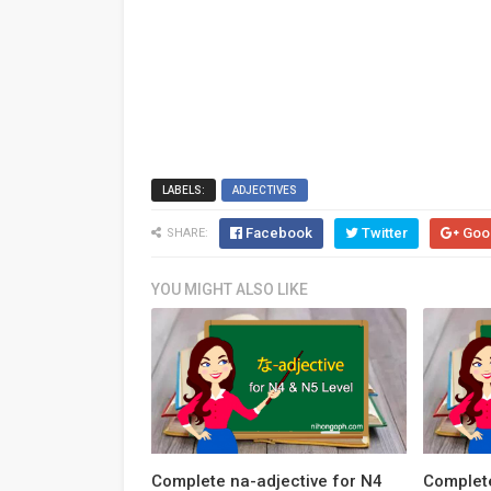
LABELS:
ADJECTIVES
Facebook
Twitter
Goo
SHARE:
YOU MIGHT ALSO LIKE
Complete na-adjective for N4
Complete