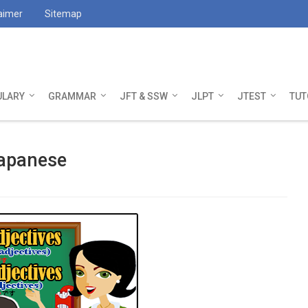
aimer
Sitemap
ULARY
GRAMMAR
JFT & SSW
JLPT
JTEST
TUT
Japanese