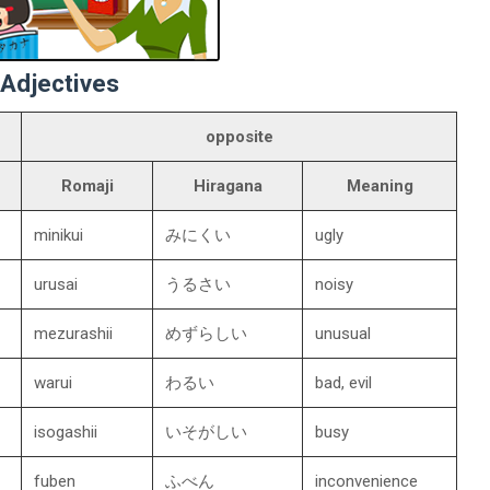
Adjectives
opposite
Romaji
Hiragana
Meaning
minikui
みにくい
ugly
urusai
うるさい
noisy
mezurashii
めずらしい
unusual
warui
わるい
bad, evil
isogashii
いそがしい
busy
fuben
ふべん
inconvenience