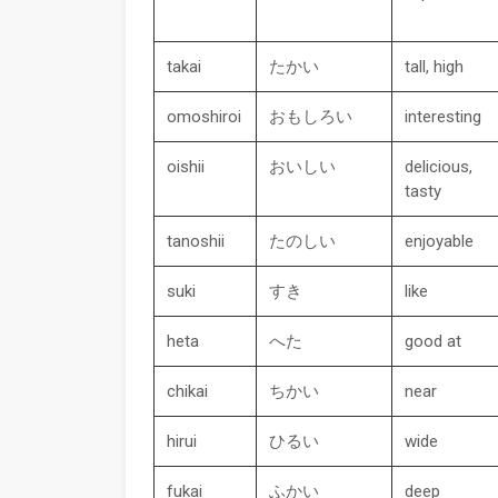
takai
たかい
tall, high
omoshiroi
おもしろい
interesting
oishii
おいしい
delicious,
tasty
tanoshii
たのしい
enjoyable
suki
すき
like
heta
へた
good at
chikai
ちかい
near
hirui
ひるい
wide
fukai
ふかい
deep