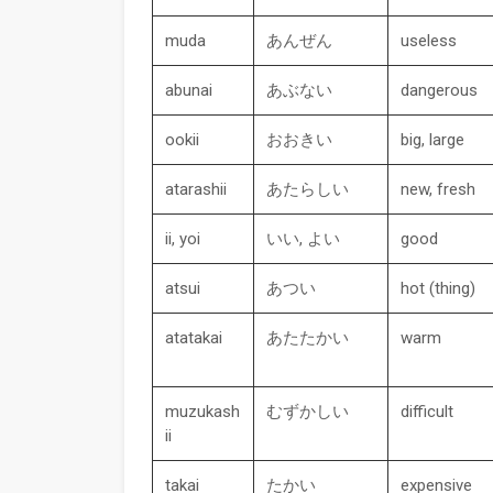
muda
あんぜん
useless
abunai
あぶない
dangerous
ookii
おおきい
big, large
atarashii
あたらしい
new, fresh
ii, yoi
いい, よい
good
atsui
あつい
hot (thing)​
atatakai
あたたかい
warm
muzukash
むずかしい
difficult
ii
takai
たかい
expensive