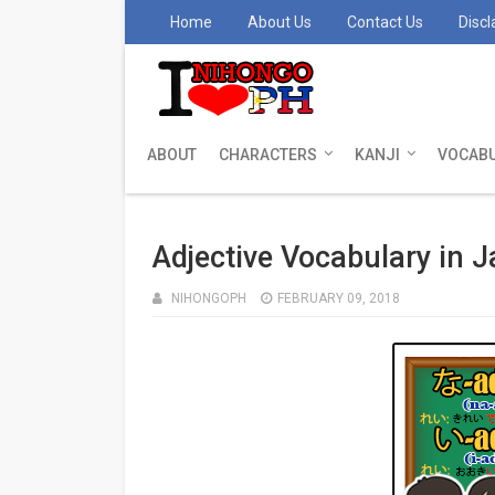
Home
About Us
Contact Us
Discl
ABOUT
CHARACTERS
KANJI
VOCAB
Adjective Vocabulary in 
NIHONGOPH
FEBRUARY 09, 2018