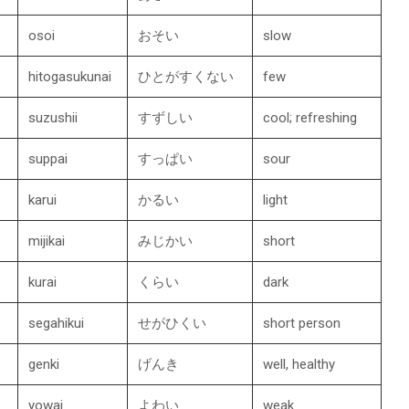
osoi
おそい
slow
hitogasukunai
ひとがすくない
few
suzushii
すずしい
cool; refreshing
suppai
すっぱい
sour
karui
かるい
light
mijikai
みじかい
short
kurai
くらい
dark
segahikui
せがひくい
short person
genki
げんき
well, healthy
yowai
よわい
weak