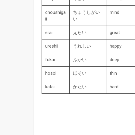
choushiga
ちょうしがい
mind
ii
い
erai
えらい
great
ureshii
うれしい
happy
fukai
ふかい
deep
hosoi
ほそい
thin
katai
かたい
hard