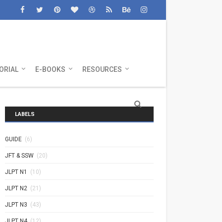
ORIAL
E-BOOKS
RESOURCES
LABELS
GUIDE
(6)
JFT & SSW
(20)
JLPT N1
(10)
JLPT N2
(21)
JLPT N3
(43)
JLPT N4
(12)